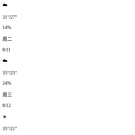
☁️
31
°
/
27
°
14
%
周二
8/11
☁️
35
°
/
25
°
24
%
周三
8/12
☀️
35
°
/
21
°