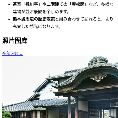
茶室「観川亭」や二階建ての「春松閣」
など、多様な
建物が並ぶ景観を楽しめます。
熊本城周辺の歴史散策
と組み合わせて訪れると、より
充実した観光になります。
照片图库
全部照片
→