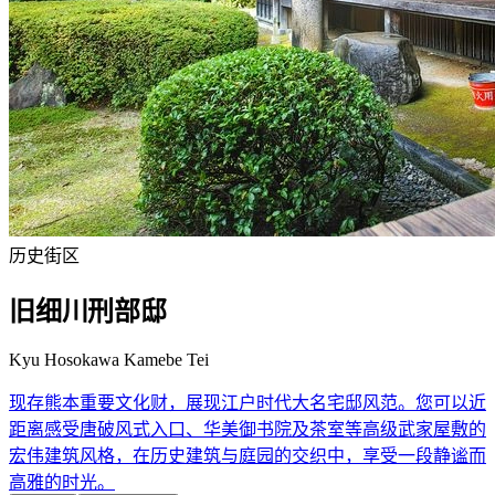
历史街区
旧细川刑部邸
Kyu Hosokawa Kamebe Tei
现存熊本重要文化财，展现江户时代大名宅邸风范。您可以近
距离感受唐破风式入口、华美御书院及茶室等高级武家屋敷的
宏伟建筑风格，在历史建筑与庭园的交织中，享受一段静谧而
高雅的时光。