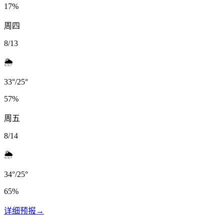
17
%
周四
8/13
🌦️
33
°
/
25
°
57
%
周五
8/14
🌦️
34
°
/
25
°
65
%
详细预报
→