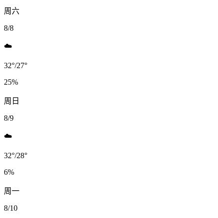
周六
8/8
☁️
32
°
/
27
°
25
%
周日
8/9
☁️
32
°
/
28
°
6
%
周一
8/10