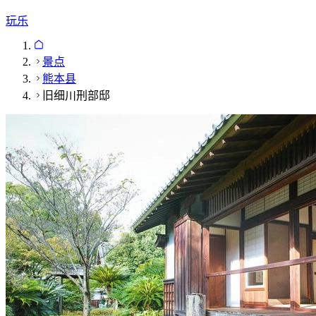
玩乐
景点
熊本县
旧细川刑部邸