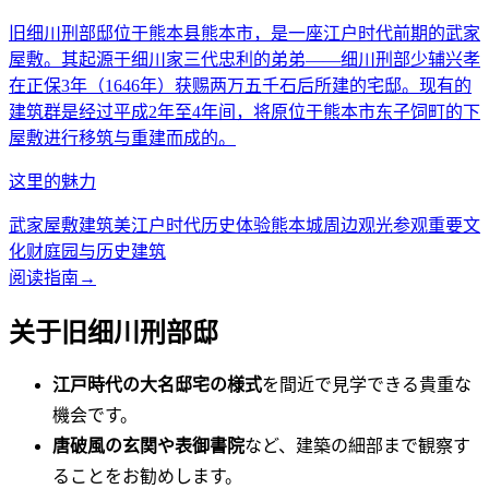
旧细川刑部邸位于熊本县熊本市，是一座江户时代前期的武家
屋敷。其起源于细川家三代忠利的弟弟——细川刑部少辅兴孝
在正保3年（1646年）获赐两万五千石后所建的宅邸。现有的
建筑群是经过平成2年至4年间，将原位于熊本市东子饲町的下
屋敷进行移筑与重建而成的。
这里的魅力
武家屋敷建筑美
江户时代历史体验
熊本城周边观光
参观重要文
化财
庭园与历史建筑
阅读指南
→
关于旧细川刑部邸
江戸時代の大名邸宅の様式
を間近で見学できる貴重な
機会です。
唐破風の玄関や表御書院
など、建築の細部まで観察す
ることをお勧めします。