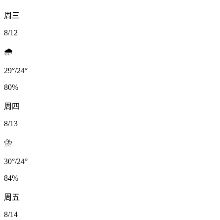
周三
8/12
🌧️
29
°
/
24
°
80
%
周四
8/13
⛈️
30
°
/
24
°
84
%
周五
8/14