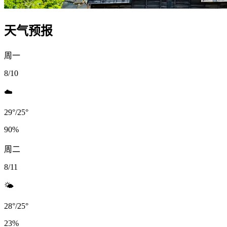
天气预报
周一
8/10
☁️
29
°
/
25
°
90
%
周二
8/11
🌤️
28
°
/
25
°
23
%