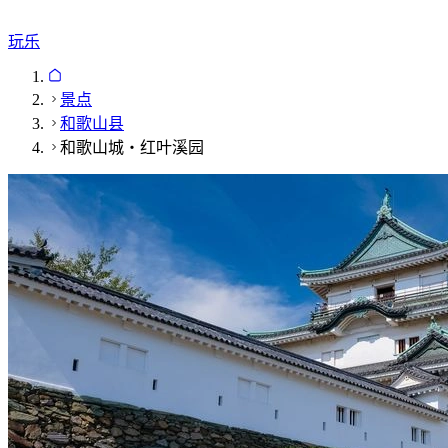
玩乐
景点
和歌山县
和歌山城・红叶溪园