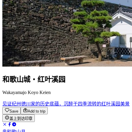
和歌山城・红叶溪园
Wakayamajo Koyo Keien
见证纪州德川家的历史底蕴，沉醉于四季流转的红叶溪园美景
Save
Add to trip
盖上到访印章
和歌山县