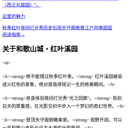
（西之丸庭园）”。
这里的魅力
秋季红叶
夜间灯光秀
历史石垣
天守阁绝景
江户风情庭园
阅读指南
→
关于和歌山城・红叶溪园
<ul>
<li><strong>绝不能错过秋季红叶季。</strong> 红叶溪园被染
成火红色的景象，绝对是值得铭记一生的绝美瞬间。</li>
<li><strong>亲身体验夜间灯光秀“光之回廊”。</strong> 告别
白天的厚重感，在光影交织中步入一个梦幻的奇幻世界。</li>
<li><strong>登顶天守阁俯瞰美景。</strong> 视野开阔，可以
一览和歌山市街与远方大海的壮丽景观。</li>