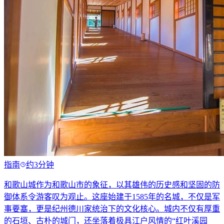
指南
约3分钟
和歌山城作为和歌山市的象征，以其雄伟的历史感和坚固的防
御体系令游客叹为观止。这座始建于1585年的名城，不仅是军
事要塞，更是纪州德川家统治下的文化核心。城内不仅有厚重
的石垣、古朴的城门，还坐落着极具江户风情的“红叶溪园