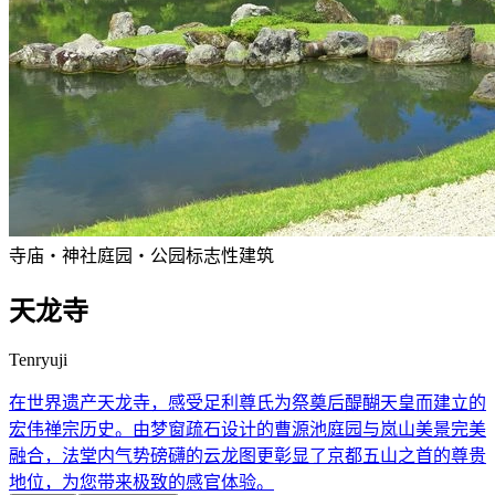
寺庙・神社
庭园・公园
标志性建筑
天龙寺
Tenryuji
在世界遗产天龙寺，感受足利尊氏为祭奠后醍醐天皇而建立的
宏伟禅宗历史。由梦窗疏石设计的曹源池庭园与岚山美景完美
融合，法堂内气势磅礴的云龙图更彰显了京都五山之首的尊贵
地位，为您带来极致的感官体验。