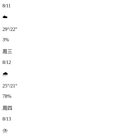
8/11
☁️
29
°
/
22
°
3
%
周三
8/12
🌧️
25
°
/
21
°
78
%
周四
8/13
⛈️