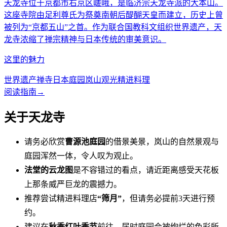
天龙寺位于京都市右京区嵯峨，是临济宗天龙寺派的大本山。
这座寺院由足利尊氏为祭奠南朝后醍醐天皇而建立，历史上曾
被列为“京都五山”之首。作为联合国教科文组织世界遗产，天
龙寺浓缩了禅宗精神与日本传统的审美意识。
这里的魅力
世界遗产
禅寺
日本庭园
岚山观光
精进料理
阅读指南
→
关于天龙寺
请务必欣赏
曹源池庭园
的借景美景，岚山的自然景观与
庭园浑然一体，令人叹为观止。
法堂的云龙图
是不容错过的看点，请近距离感受天花板
上那条威严巨龙的震撼力。
推荐尝试精进料理店
“筛月”
，但请务必提前3天进行预
约。
建议在
秋季红叶季节
前往，届时庭园会被绚烂的色彩所