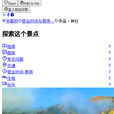
Save
Add to trip
盖上到访印章
京都府
营业时间与费用
→
寺庙・神社
探索这个景点
指南
图库
常见问题
交通
营业时间·费用
住宿
玩乐