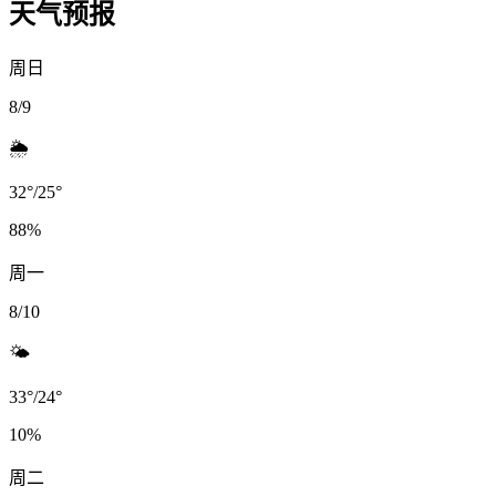
天气预报
周日
8/9
🌦️
32
°
/
25
°
88
%
周一
8/10
🌤️
33
°
/
24
°
10
%
周二