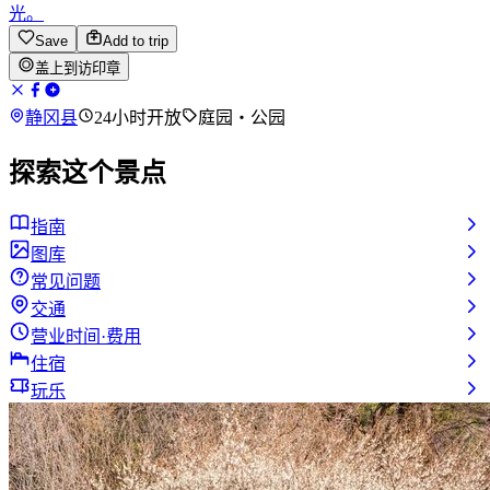
光。
Save
Add to trip
盖上到访印章
静冈县
24小时开放
庭园・公园
探索这个景点
指南
图库
常见问题
交通
营业时间·费用
住宿
玩乐