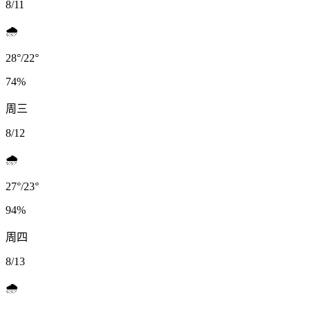
8/11
🌧️
28
°
/
22
°
74
%
周三
8/12
🌧️
27
°
/
23
°
94
%
周四
8/13
🌧️