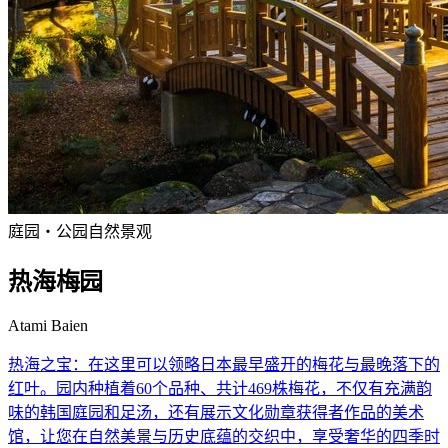
庭园・公园
自然景观
热海梅园
Atami Baien
热海之宝：在这里可以领略日本最早盛开的梅花与最晚落下的
红叶。园内种植着60个品种、共计469株梅花，不仅有充满韵
味的韩国庭园和足汤，还有展示文化勋章获得者作品的美术
馆，让您在自然美景与历史底蕴的交织中，享受奢华的四季时