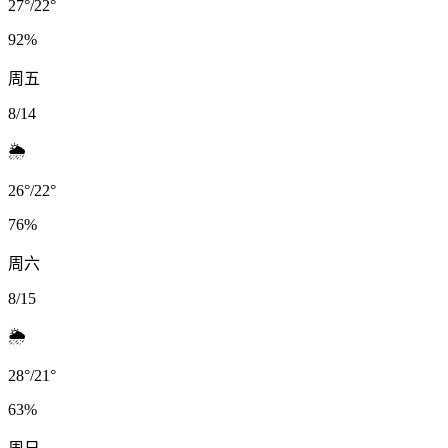
27
°
/
22
°
92
%
周五
8/14
🌦️
26
°
/
22
°
76
%
周六
8/15
🌦️
28
°
/
21
°
63
%