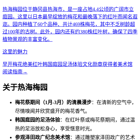
热海梅园位于静冈县热海市，是一座占地4.4公顷的广阔市立
庭园。这里以日本最早绽放的梅花和最晚落下的红叶而闻名遐
迩。园内种植了60个品种、共计469株梅花，其中不乏树龄超
过100年的古树。此外，园内还有约380株红叶树，确保了四季
植物景观的丰富变化。
这里的魅力
早开梅花
绝美红叶
韩国庭园
足汤体验
文化勋章获得者美术馆
阅读指南
→
关于热海梅园
梅花祭期间（1月-3月）的清晨漫步
：在清新的空气中，
尽情嗅闻并欣赏盛开的梅花香气。
韩国庭园的足汤体验
：在红叶祭或梅花祭期间，通过温
热的足浴放松身心，享受惬意时光。
参观泽田政广纪念美术馆
：通过雕塑家泽田政广的艺术