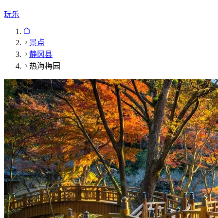
玩乐
景点
静冈县
热海梅园