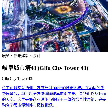
展望・夜景
建筑・设计
岐阜城市塔43 (Gifu City Tower 43)
Gifu City Tower 43
位于JR岐阜站西侧，高度超过200米的城市地标。在43层的免
费展望台，您可以全方位俯瞰岐阜市街美景、金华山以及壮丽
的天空。这里是集商业设施与餐厅于一体的综合性建筑，完美
融合了都市便利性与极致景观。