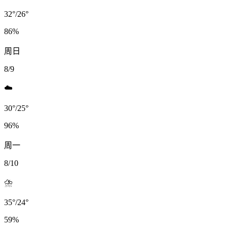
32
°
/
26
°
86
%
周日
8/9
☁️
30
°
/
25
°
96
%
周一
8/10
⛈️
35
°
/
24
°
59
%