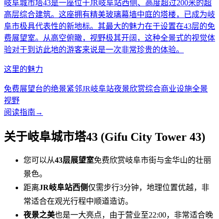
岐阜城市塔43是一座位于JR岐阜站西侧、高度超过200米的超
高层综合建筑。这座拥有精美玻璃幕墙中庭的塔楼，已成为岐
阜市极具代表性的新地标。其最大的魅力在于设置在43层的免
费展望室。从高空俯瞰，视野极其开阔，这种全景式的视觉体
验对于到访此地的游客来说是一次非常珍贵的体验。
这里的魅力
免费展望台的绝景
紧邻JR岐阜站
夜景欣赏
综合商业设施
全景
视野
阅读指南
→
关于岐阜城市塔43 (Gifu City Tower 43)
您可以从
43层展望室
免费欣赏岐阜市街与金华山的壮丽
景色。
距离
JR岐阜站西侧
仅需步行3分钟，地理位置优越，非
常适合在观光行程中顺道造访。
夜景之美
也是一大亮点，由于营业至22:00，非常适合晚