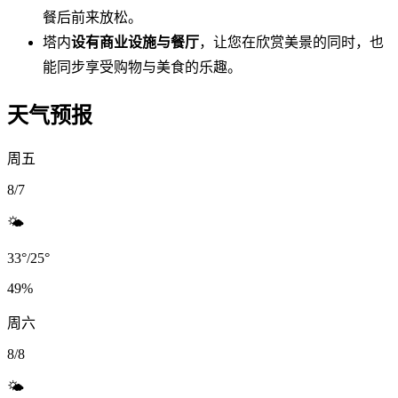
餐后前来放松。
塔内
设有商业设施与餐厅
，让您在欣赏美景的同时，也
能同步享受购物与美食的乐趣。
天气预报
周五
8/7
🌤️
33
°
/
25
°
49
%
周六
8/8
🌤️