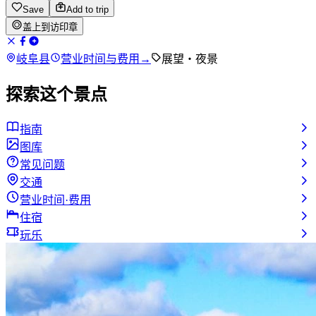
Save
Add to trip
盖上到访印章
岐阜县
营业时间与费用
→
展望・夜景
探索这个景点
指南
图库
常见问题
交通
营业时间·费用
住宿
玩乐