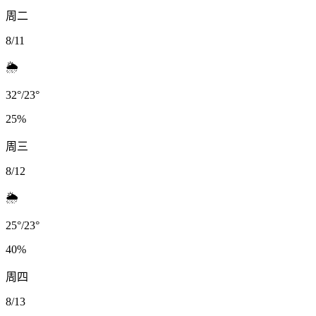
周二
8/11
🌦️
32
°
/
23
°
25
%
周三
8/12
🌦️
25
°
/
23
°
40
%
周四
8/13