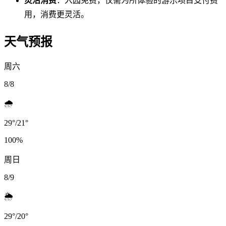
灵活消费
：入园免费，仅需为所体验的游乐项目支付费
用，消费更灵活。
天气预报
周六
8/8
🌧️
29
°
/
21
°
100
%
周日
8/9
🌦️
29
°
/
20
°