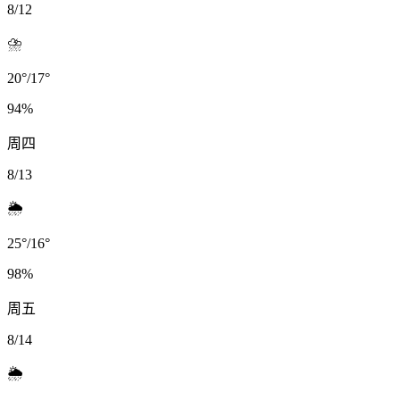
8/12
⛈️
20
°
/
17
°
94
%
周四
8/13
🌦️
25
°
/
16
°
98
%
周五
8/14
🌦️