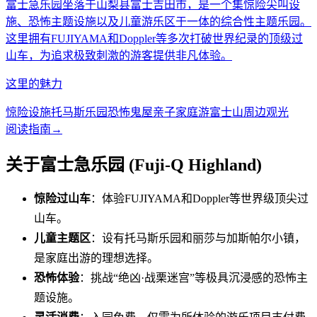
富士急乐园坐落于山梨县富士吉田市，是一个集惊险尖叫设
施、恐怖主题设施以及儿童游乐区于一体的综合性主题乐园。
这里拥有FUJIYAMA和Doppler等多次打破世界纪录的顶级过
山车，为追求极致刺激的游客提供非凡体验。
这里的魅力
惊险设施
托马斯乐园
恐怖鬼屋
亲子家庭游
富士山周边观光
阅读指南
→
关于富士急乐园 (Fuji-Q Highland)
惊险过山车
：体验FUJIYAMA和Doppler等世界级顶尖过
山车。
儿童主题区
：设有托马斯乐园和丽莎与加斯帕尔小镇，
是家庭出游的理想选择。
恐怖体验
：挑战“绝凶·战栗迷宫”等极具沉浸感的恐怖主
题设施。