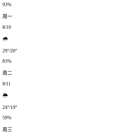
93
%
周一
8/10
🌧️
29
°
/
20
°
83
%
周二
8/11
🌦️
24
°
/
19
°
59
%
周三