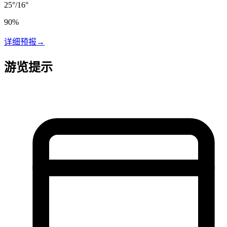
25
°
/
16
°
90
%
详细预报
→
游览提示