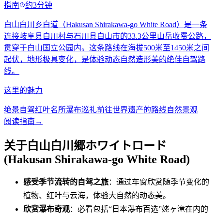
指南
约3分钟
白山白川乡白道（Hakusan Shirakawa-go White Road）是一条
连接岐阜县白川村与石川县白山市的33.3公里山岳收费公路，
贯穿于白山国立公园内。这条路线在海拔500米至1450米之间
起伏，地形极具变化，是体验动态自然造形美的绝佳自驾路
线。
这里的魅力
绝景自驾
红叶名所
瀑布巡礼
前往世界遗产的路线
自然景观
阅读指南
→
关于白山白川郷ホワイトロード
(Hakusan Shirakawa-go White Road)
感受季节流转的自驾之旅
：通过车窗欣赏随季节变化的
植物、红叶与云海，体验大自然的动态美。
欣赏瀑布奇观
：必看包括“日本瀑布百选”姥ヶ滝在内的