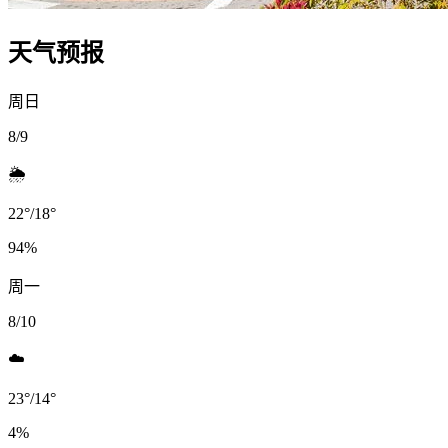
天气预报
周日
8/9
🌦️
22
°
/
18
°
94
%
周一
8/10
☁️
23
°
/
14
°
4
%