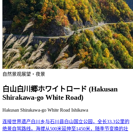
自然景观
展望・夜景
白山白川郷ホワイトロード (Hakusan
Shirakawa-go White Road)
Hakusan Shirakawa-go White Road Ishikawa
连接世界遗产白川乡与石川县白山国立公园，全长33.3公里的
绝景自驾路线。海拔从500米延伸至1450米，随季节变换的壮