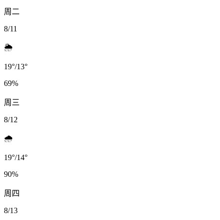
周二
8/11
🌦️
19
°
/
13
°
69
%
周三
8/12
🌧️
19
°
/
14
°
90
%
周四
8/13