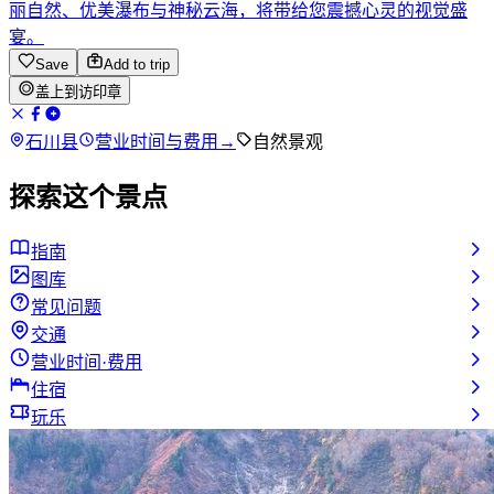
丽自然、优美瀑布与神秘云海，将带给您震撼心灵的视觉盛
宴。
Save
Add to trip
盖上到访印章
石川县
营业时间与费用
→
自然景观
探索这个景点
指南
图库
常见问题
交通
营业时间·费用
住宿
玩乐