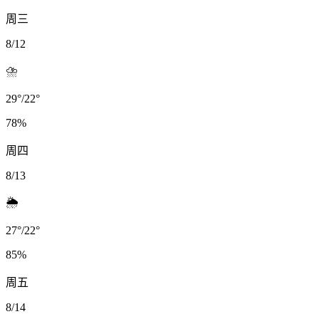
周三
8/12
⛈️
29
°
/
22
°
78
%
周四
8/13
🌦️
27
°
/
22
°
85
%
周五
8/14