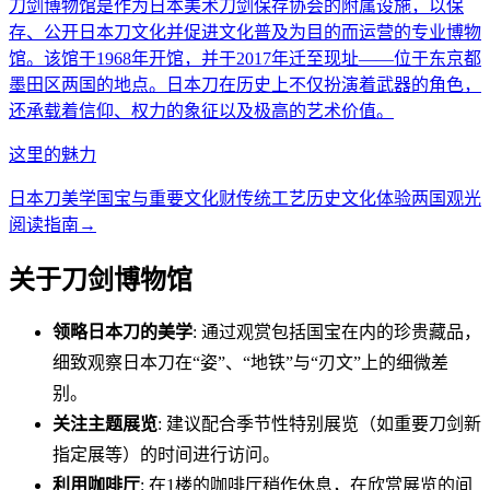
刀剑博物馆是作为日本美术刀剑保存协会的附属设施，以保
存、公开日本刀文化并促进文化普及为目的而运营的专业博物
馆。该馆于1968年开馆，并于2017年迁至现址——位于东京都
墨田区两国的地点。日本刀在历史上不仅扮演着武器的角色，
还承载着信仰、权力的象征以及极高的艺术价值。
这里的魅力
日本刀美学
国宝与重要文化财
传统工艺
历史文化体验
两国观光
阅读指南
→
关于刀剑博物馆
领略日本刀的美学
: 通过观赏包括国宝在内的珍贵藏品，
细致观察日本刀在“姿”、“地铁”与“刃文”上的细微差
别。
关注主题展览
: 建议配合季节性特别展览（如重要刀剑新
指定展等）的时间进行访问。
利用咖啡厅
: 在1楼的咖啡厅稍作休息，在欣赏展览的间