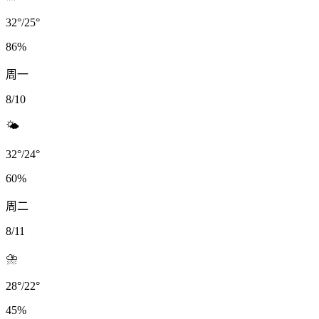
32
°
/
25
°
86
%
周一
8/10
🌤️
32
°
/
24
°
60
%
周二
8/11
⛈️
28
°
/
22
°
45
%