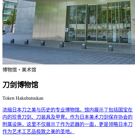
博物馆・美术馆
刀剑博物馆
Token Hakubutsukan
浓缩日本刀之美与历史的专业博物馆。馆内展示了包括国宝在
内的珍贵刀剑、刀装具及甲冑。作为日本美术刀剑保存协会的
附属设施，这里不仅展示了作为武器的一面，更是领略日本刀
作为艺术工艺品极致之美的圣地。