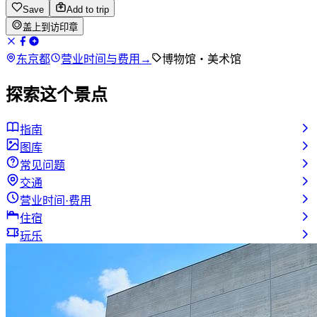
Save
Add to trip
盖上到访印章
东京都
营业时间与费用
→
博物馆・美术馆
探索这个景点
指南
图库
常见问题
交通
营业时间·费用
住宿
玩乐