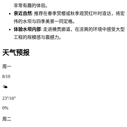
非常有趣的体验。
亲近自然
: 推荐在春季赏樱或秋季观赏红叶时造访，将宏
伟的水坝与四季美景一同定格。
体验水坝内部
: 走进横贯廊道，在凉爽的环境中感受大型
工程的规模感与震撼力。
天气预报
周一
8/10
🌤️
23
°
/
16
°
0
%
周二