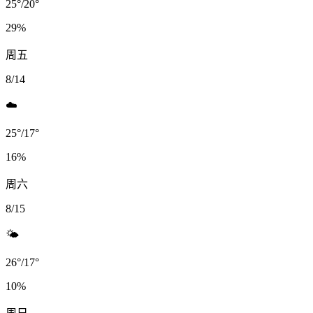
25
°
/
20
°
29
%
周五
8/14
☁️
25
°
/
17
°
16
%
周六
8/15
🌤️
26
°
/
17
°
10
%