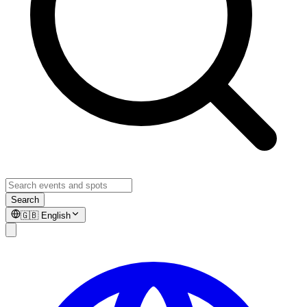
Search
🇬🇧
English