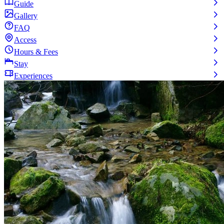
Guide
Gallery
FAQ
Access
Hours & Fees
Stay
Experiences