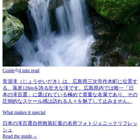
Guide
4 min read
常清滝（じょうせいだき）は、広島県三次市作木町に位置す
る、落差126mを誇る壮大な滝です。広島県内では唯一「日
本の滝百選」に選ばれている極めて貴重な名瀑であり、その
圧倒的なスケール感は訪れる人々を魅了して止みません。
What makes it special
日本の滝百選
自然散策
紅葉の名所
フォトジェニック
リフレッ
シュ
Read the guide
→