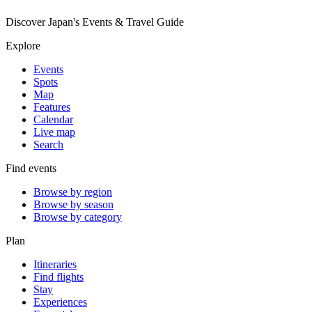
Discover Japan's Events & Travel Guide
Explore
Events
Spots
Map
Features
Calendar
Live map
Search
Find events
Browse by region
Browse by season
Browse by category
Plan
Itineraries
Find flights
Stay
Experiences