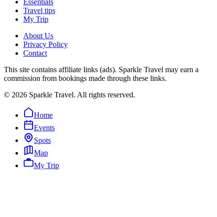
Essentials
Travel tips
My Trip
About Us
Privacy Policy
Contact
This site contains affiliate links (ads). Sparkle Travel may earn a
commission from bookings made through these links.
©
2026
Sparkle Travel. All rights reserved.
Home
Events
Spots
Map
My Trip