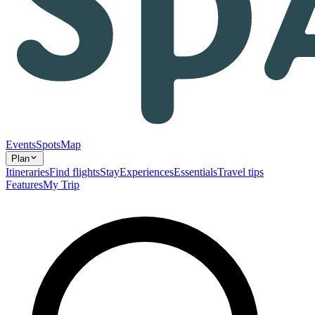
Events
Spots
Map
Plan
Itineraries
Find flights
Stay
Experiences
Essentials
Travel tips
Features
My Trip