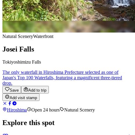
Natural Scenery
Waterfront
Josei Falls
Tokiyoshimizu Falls
The only waterfall in Hiroshima Prefecture selected as one of
Japan's Top 100 Waterfalls, featuring a magnificent three-tiered
drop.
Save
Add to trip
Add visit stamp
Hiroshima
Open 24 hours
Natural Scenery
Explore this spot